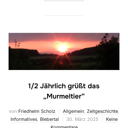
1/2 Jährlich grüßt das
„Murmeltier“
von
Friedhelm Scholz
Allgemein
,
Zeitgeschichte
,
Veröffentlicht
Informatives
,
Biebertal
30. März 2025
Keine
am
Kommentare