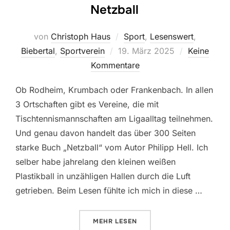
Netzball
von
Christoph Haus
Sport
,
Lesenswert
,
Veröffentlicht
Biebertal
,
Sportverein
19. März 2025
Keine
am
Kommentare
Ob Rodheim, Krumbach oder Frankenbach. In allen
3 Ortschaften gibt es Vereine, die mit
Tischtennismannschaften am Ligaalltag teilnehmen.
Und genau davon handelt das über 300 Seiten
starke Buch „Netzball“ vom Autor Philipp Hell. Ich
selber habe jahrelang den kleinen weißen
Plastikball in unzähligen Hallen durch die Luft
getrieben. Beim Lesen fühlte ich mich in diese …
ÜBER „NETZBALL“
MEHR
LESEN