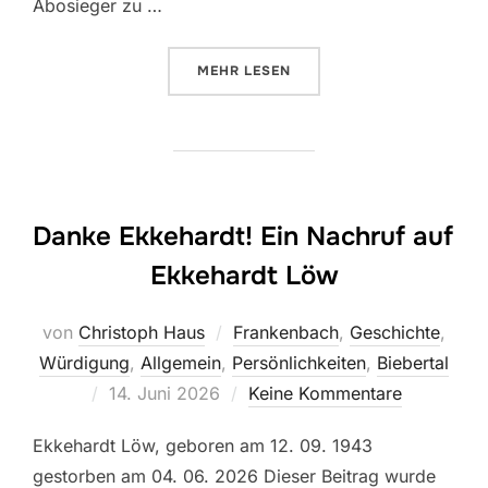
Abosieger zu …
ÜBER „75 JAHRE SPVGG 1951 F
MEHR
LESEN
Danke Ekkehardt! Ein Nachruf auf
Ekkehardt Löw
von
Christoph Haus
Frankenbach
,
Geschichte
,
Würdigung
,
Allgemein
,
Persönlichkeiten
,
Biebertal
Veröffentlicht
14. Juni 2026
Keine Kommentare
am
Ekkehardt Löw, geboren am 12. 09. 1943
gestorben am 04. 06. 2026 Dieser Beitrag wurde