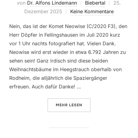
Veröffentli
von
Dr. Alfons Lindemann
Biebertal
25.
am
Dezember 2025
Keine Kommentare
Nein, das ist der Komet Neowise (C/2020 F3), den
Herr Döpfer in Fellingshausen im Juli 2020 kurz
vor 1 Uhr nachts fotografiert hat. Vielen Dank.
Neowise wird erst wieder in etwa 6.792 Jahren zu
sehen sein! Ganz irdisch sind diese beiden
Weihnachtsbäume im Heegstrauch oberhalb von
Rodheim, die alljährlich die Spaziergänger
erfreuen. Auch dafür Danke! …
ÜBER „DER STERN VON BETHLEH
MEHR
LESEN