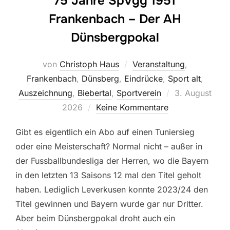
75 Jahre SpVgg 1951
Frankenbach – Der AH
Dünsbergpokal
von
Christoph Haus
Veranstaltung
,
Frankenbach
,
Dünsberg
,
Eindrücke
,
Sport alt
,
Veröffentlicht
Auszeichnung
,
Biebertal
,
Sportverein
3. August
am
2026
Keine Kommentare
Gibt es eigentlich ein Abo auf einen Tuniersieg
oder eine Meisterschaft? Normal nicht – außer in
der Fussballbundesliga der Herren, wo die Bayern
in den letzten 13 Saisons 12 mal den Titel geholt
haben. Lediglich Leverkusen konnte 2023/24 den
Titel gewinnen und Bayern wurde gar nur Dritter.
Aber beim Dünsbergpokal droht auch ein