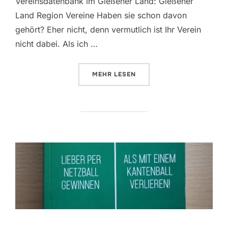
Vereinsdatenbank im Gießener Land: Gießener
Land Region Vereine Haben sie schon davon
gehört? Eher nicht, denn vermutlich ist Ihr Verein
nicht dabei. Als ich …
ÜBER „VEREINSDATENBANK IM G
MEHR
LESEN