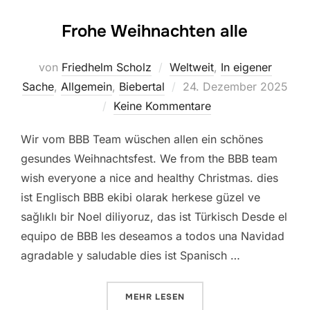
Frohe Weihnachten alle
von
Friedhelm Scholz
Weltweit
,
In eigener
Veröffentlicht
Sache
,
Allgemein
,
Biebertal
24. Dezember 2025
am
Keine Kommentare
Wir vom BBB Team wüschen allen ein schönes
gesundes Weihnachtsfest. We from the BBB team
wish everyone a nice and healthy Christmas. dies
ist Englisch BBB ekibi olarak herkese güzel ve
sağlıklı bir Noel diliyoruz, das ist Türkisch Desde el
equipo de BBB les deseamos a todos una Navidad
agradable y saludable dies ist Spanisch …
ÜBER „FROHE WEIHNACHTEN AL
MEHR
LESEN