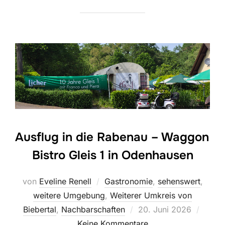
Ausflug in die Rabenau – Waggon
Bistro Gleis 1 in Odenhausen
von
Eveline Renell
Gastronomie
,
sehenswert
,
weitere Umgebung
,
Weiterer Umkreis von
Veröffentlicht
Biebertal
,
Nachbarschaften
20. Juni 2026
am
Keine Kommentare