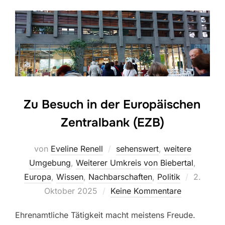
Zu Besuch in der Europäischen
Zentralbank (EZB)
von
Eveline Renell
sehenswert
,
weitere
Umgebung
,
Weiterer Umkreis von Biebertal
,
Veröffen
Europa
,
Wissen
,
Nachbarschaften
,
Politik
2.
am
Oktober 2025
Keine Kommentare
Ehrenamtliche Tätigkeit macht meistens Freude.