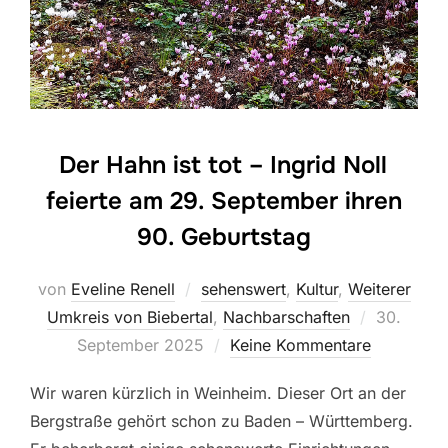
Der Hahn ist tot – Ingrid Noll
feierte am 29. September ihren
90. Geburtstag
von
Eveline Renell
sehenswert
,
Kultur
,
Weiterer
Veröffentl
Umkreis von Biebertal
,
Nachbarschaften
30.
am
September 2025
Keine Kommentare
Wir waren kürzlich in Weinheim. Dieser Ort an der
Bergstraße gehört schon zu Baden – Württemberg.