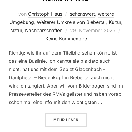
von
Christoph Haus
sehenswert
,
weitere
Umgebung
,
Weiterer Umkreis von Biebertal
,
Kultur
,
Veröffentlicht
Natur
,
Nachbarschaften
29. November 2025
am
Keine Kommentare
Richtig; wie ihr auf dem Titelbild sehen könnt, ist
das eine Buslinie. Ich kannte sie bis dato auch
nicht, hat uns mit dem Gebiet Gladenbach –
Dautphetal – Biedenkopf in Biebertal auch nicht
wirklich tangiert. Aber wir vom Bilderbogen sind im
Presseverteiler des RMVs gelistet und haben vorab
schon mal eine Info mit den wichtigsten …
ÜBER „KENNT IHR X40“
MEHR
LESEN