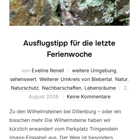
Ausflugstipp für die letzte
Ferienwoche
von
Eveline Renell
weitere Umgebung
,
sehenswert
,
Weiterer Umkreis von Biebertal
,
Natur
,
Veröffe
Naturschutz
,
Nachbarschaften
,
Lebensräume
2.
am
August 2026
Keine Kommentare
Zu den Wilhelmsteinen bei Dillenburg – oder ein
bisschen mehr Die Wilhelmsteine haben wir
kürzlich erwandert vom Parkplatz Tringenstein
(maps-Eingabe) aus. Der Weg ist besonders