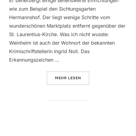
Er beherbergt einige sehenswerte Einrichtungen
wie zum Beispiel den Sichtungsgarten
Hermannshof. Der liegt wenige Schritte vom
wunderschönen Marktplatz entfernt gegenüber der
St. Laurentius-Kirche. Was ich nicht wusste:
Weinheim ist auch der Wohnort der bekannten
Krimischriftstellerin Ingrid Noll. Das
Erkennungszeichen …
ÜBER „DER HAHN IST TOT – INGR
MEHR
LESEN