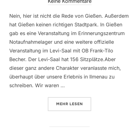
am
Keine Kommentare
Nein, hier ist nicht die Rede von Gießen. Außerdem
hat Gießen keinen richtigen Stadtpark. In Gießen
gab es eine Veranstaltung im Erinnerungszentrum
Notaufnahmelager und eine weitere offizielle
Veranstaltung im Levi-Saal mit OB Frank-Tilo
Becher. Der Levi-Saal hat 156 Sitzplätze.Aber
dieser ganz andere Charakter veranlasste mich,
überhaupt über unsere Erlebnis in Ilmenau zu
schreiben. Wir waren …
ÜBER „35 JAHRE DEUTSCHE EINH
MEHR
LESEN