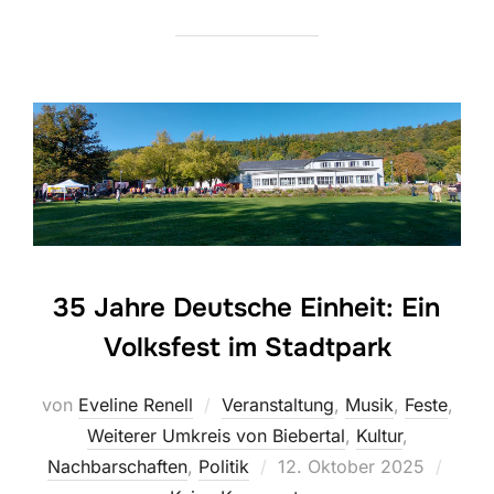
35 Jahre Deutsche Einheit: Ein
Volksfest im Stadtpark
von
Eveline Renell
Veranstaltung
,
Musik
,
Feste
,
Weiterer Umkreis von Biebertal
,
Kultur
,
Veröffentlicht
Nachbarschaften
,
Politik
12. Oktober 2025