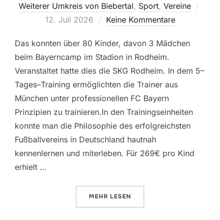
Veröf
Weiterer Umkreis von Biebertal
,
Sport
,
Vereine
am
12. Juli 2026
Keine Kommentare
Das konnten über 80 Kinder, davon 3 Mädchen
beim Bayerncamp im Stadion in Rodheim.
Veranstaltet hatte dies die SKG Rodheim. In dem 5–
Tages–Training ermöglichten die Trainer aus
München unter professionellen FC Bayern
Prinzipien zu trainieren.In den Trainingseinheiten
konnte man die Philosophie des erfolgreichsten
Fußballvereins in Deutschland hautnah
kennenlernen und miterleben. Für 269€ pro Kind
erhielt …
ÜBER „TRAINIEREN WIE DIE BAY
MEHR
LESEN