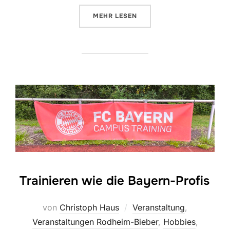
ÜBER „(K) EIN TAG WIE JEDER A
MEHR
LESEN
Trainieren wie die Bayern-Profis
von
Christoph Haus
Veranstaltung
,
Veranstaltungen Rodheim-Bieber
,
Hobbies
,