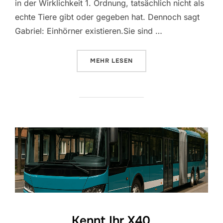
in der Wirklichkeit 1. Ordnung, tatsächlich nicht als
echte Tiere gibt oder gegeben hat. Dennoch sagt
Gabriel: Einhörner existieren.Sie sind …
ÜBER „EINHÖRNER GIBT ES DOC
MEHR
LESEN
Kennt Ihr X40