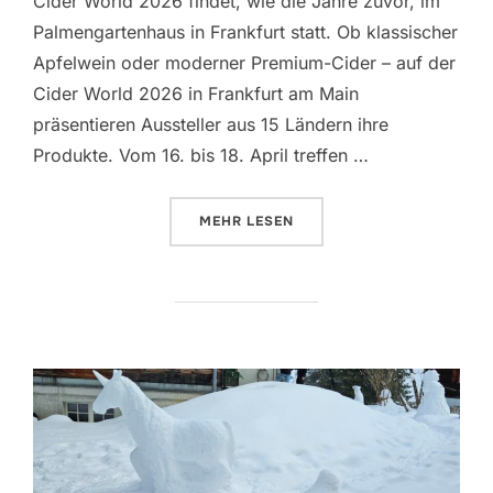
Cider World 2026 findet, wie die Jahre zuvor, im
Palmengartenhaus in Frankfurt statt. Ob klassischer
Apfelwein oder moderner Premium-Cider – auf der
Cider World 2026 in Frankfurt am Main
präsentieren Aussteller aus 15 Ländern ihre
Produkte. Vom 16. bis 18. April treffen …
ÜBER „CIDERWORLD – DIE MESS
MEHR
LESEN