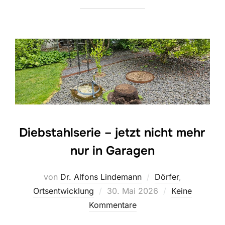
Diebstahlserie – jetzt nicht mehr
nur in Garagen
von
Dr. Alfons Lindemann
Dörfer
,
Veröffentlicht
Ortsentwicklung
30. Mai 2026
Keine
am
Kommentare