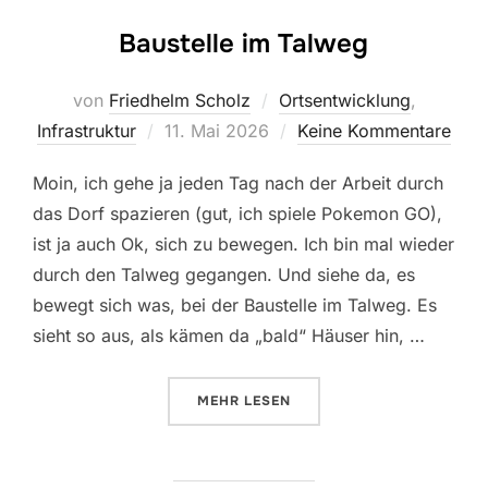
Baustelle im Talweg
von
Friedhelm Scholz
Ortsentwicklung
,
Veröffentlicht
Infrastruktur
11. Mai 2026
Keine Kommentare
am
Moin, ich gehe ja jeden Tag nach der Arbeit durch
das Dorf spazieren (gut, ich spiele Pokemon GO),
ist ja auch Ok, sich zu bewegen. Ich bin mal wieder
durch den Talweg gegangen. Und siehe da, es
bewegt sich was, bei der Baustelle im Talweg. Es
sieht so aus, als kämen da „bald“ Häuser hin, …
ÜBER „BAUSTELLE IM TALWEG“
MEHR
LESEN