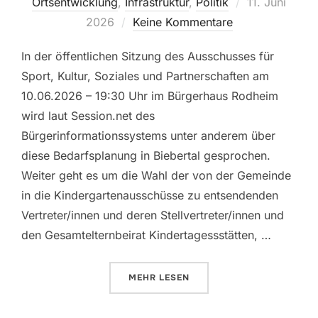
Veröffentlicht
Ortsentwicklung
,
Infrastruktur
,
Politik
11. Juni
am
2026
Keine Kommentare
In der öffentlichen Sitzung des Ausschusses für
Sport, Kultur, Soziales und Partnerschaften am
10.06.2026 – 19:30 Uhr im Bürgerhaus Rodheim
wird laut Session.net des
Bürgerinformationssystems unter anderem über
diese Bedarfsplanung in Biebertal gesprochen.
Weiter geht es um die Wahl der von der Gemeinde
in die Kindergartenausschüsse zu entsendenden
Vertreter/innen und deren Stellvertreter/innen und
den Gesamtelternbeirat Kindertagessstätten, …
ÜBER „KITA-BEDARFSPLANUNG 
MEHR
LESEN