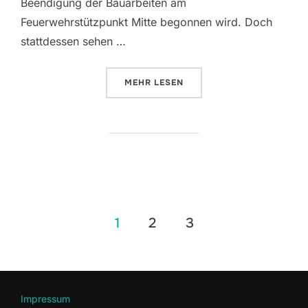
Beendigung der Bauarbeiten am
Feuerwehrstützpunkt Mitte begonnen wird. Doch
stattdessen sehen …
ÜBER „SO SOLLTE ES LÄNGST A
MEHR
LESEN
Seitennummerierung
1
2
3
der
Beiträge
Impressum