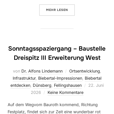
ÜBER „TALBLICK LIVING, EIN N
MEHR
LESEN
Sonntagsspaziergang – Baustelle
Dreispitz III Erweiterung West
von
Dr. Alfons Lindemann
Ortsentwicklung
,
Infrastruktur
,
Biebertal-Impressionen
,
Biebertal
Veröffentlicht
entdecken
,
Dünsberg
,
Fellingshausen
22. Juni
am
2026
Keine Kommentare
Auf dem Wegvom Bauroth kommend, Richtung
Festplatz, findet sich zur Zeit eine wunderbar rot