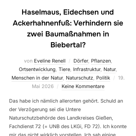
Haselmaus, Eidechsen und
Ackerhahnenfuß: Verhindern sie
zwei Baumaßnahmen in
Biebertal?
von
Eveline Renell
Dörfer
,
Pflanzen
,
Ortsentwicklung
,
Tiere
,
Infrastruktur
,
Natur
,
Veröffen
Menschen in der Natur
,
Naturschutz
,
Politik
19.
am
Mai 2026
Keine Kommentare
Das habe ich nämlich allerorten gehört. Schuld an
der Verzögerung sei die Untere
Naturschutzbehörde des Landkreises Gießen,
Fachdienst 72 (= UNB des LKGi, FD 72). Ich konnte
mir das nicht wirklich vorstellen. Ich sah einige