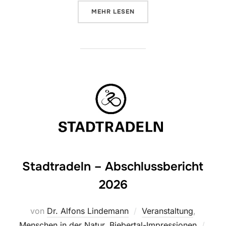
ÜBER „SONNTAGSSPAZIERGANG –
MEHR
LESEN
Stadtradeln – Abschlussbericht
2026
von
Dr. Alfons Lindemann
Veranstaltung
,
Veröf
Menschen in der Natur
,
Biebertal-Impressionen