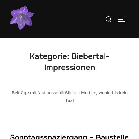
Zum
Inhalt
Suchen
SEITEN
springen
nach:
Kategorie:
Biebertal-
Impressionen
Beiträge mit fast ausschließlichen Medien, wenig bis kein
Text
Sonntagsspaziergang – Baustelle