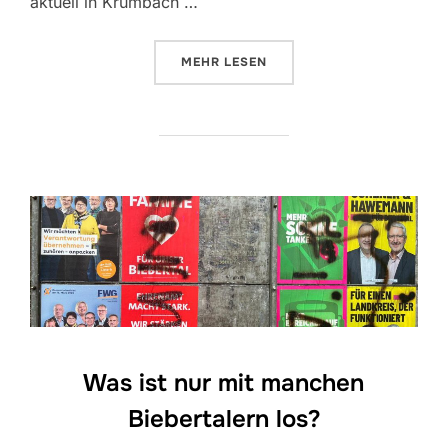
aktuell in Krumbach …
ÜBER „WAS IST NUR LOS MIT M
MEHR
LESEN
Was ist nur mit manchen
Biebertalern los?