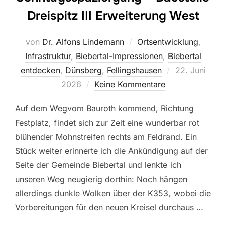
Dreispitz III Erweiterung West
von
Dr. Alfons Lindemann
Ortsentwicklung
,
Infrastruktur
,
Biebertal-Impressionen
,
Biebertal
Veröffentlicht
entdecken
,
Dünsberg
,
Fellingshausen
22. Juni
am
2026
Keine Kommentare
Auf dem Wegvom Bauroth kommend, Richtung
Festplatz, findet sich zur Zeit eine wunderbar rot
blühender Mohnstreifen rechts am Feldrand. Ein
Stück weiter erinnerte ich die Ankündigung auf der
Seite der Gemeinde Biebertal und lenkte ich
unseren Weg neugierig dorthin: Noch hängen
allerdings dunkle Wolken über der K353, wobei die
Vorbereitungen für den neuen Kreisel durchaus …