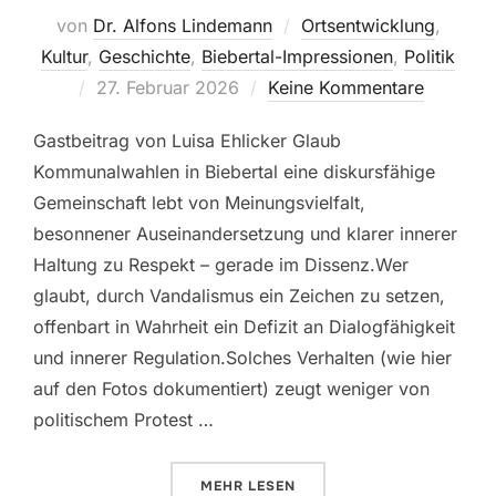
von
Dr. Alfons Lindemann
Ortsentwicklung
,
Kultur
,
Geschichte
,
Biebertal-Impressionen
,
Politik
Veröffentlicht
27. Februar 2026
Keine Kommentare
am
Gastbeitrag von Luisa Ehlicker Glaub
Kommunalwahlen in Biebertal eine diskursfähige
Gemeinschaft lebt von Meinungsvielfalt,
besonnener Auseinandersetzung und klarer innerer
Haltung zu Respekt – gerade im Dissenz.Wer
glaubt, durch Vandalismus ein Zeichen zu setzen,
offenbart in Wahrheit ein Defizit an Dialogfähigkeit
und innerer Regulation.Solches Verhalten (wie hier
auf den Fotos dokumentiert) zeugt weniger von
politischem Protest …
ÜBER „WAS IST NUR MIT MANCH
MEHR
LESEN