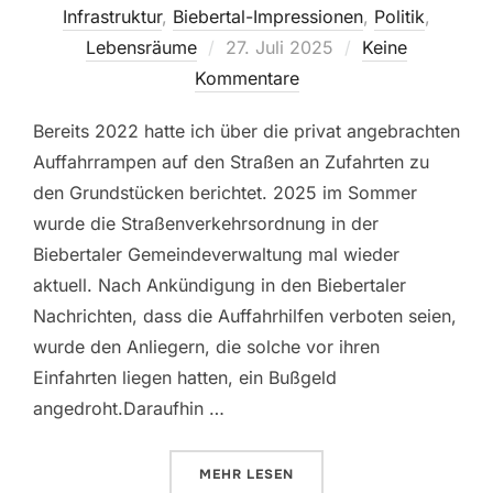
Infrastruktur
,
Biebertal-Impressionen
,
Politik
,
Veröffentlicht
Lebensräume
27. Juli 2025
Keine
am
Kommentare
Bereits 2022 hatte ich über die privat angebrachten
Auffahrrampen auf den Straßen an Zufahrten zu
den Grundstücken berichtet. 2025 im Sommer
wurde die Straßenverkehrsordnung in der
Biebertaler Gemeindeverwaltung mal wieder
aktuell. Nach Ankündigung in den Biebertaler
Nachrichten, dass die Auffahrhilfen verboten seien,
wurde den Anliegern, die solche vor ihren
Einfahrten liegen hatten, ein Bußgeld
angedroht.Daraufhin …
ÜBER „AUSSCHLUSS STATT GLEI
MEHR
LESEN