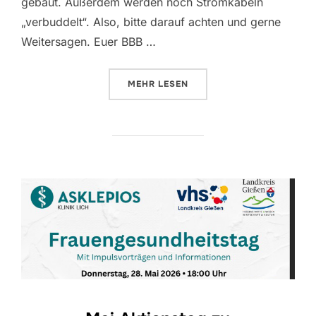
gebaut. Außerdem werden noch Stromkabeln
„verbuddelt“. Also, bitte darauf achten und gerne
Weitersagen. Euer BBB …
ÜBER „STRASSENSPERRUNG NA
MEHR
LESEN