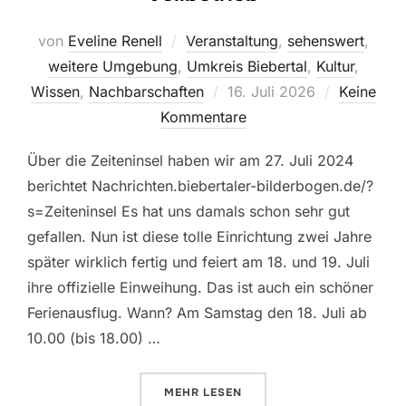
von
Eveline Renell
Veranstaltung
,
sehenswert
,
weitere Umgebung
,
Umkreis Biebertal
,
Kultur
,
Veröffentlicht
Wissen
,
Nachbarschaften
16. Juli 2026
Keine
am
Kommentare
Über die Zeiteninsel haben wir am 27. Juli 2024
berichtet Nachrichten.biebertaler-bilderbogen.de/?
s=Zeiteninsel Es hat uns damals schon sehr gut
gefallen. Nun ist diese tolle Einrichtung zwei Jahre
später wirklich fertig und feiert am 18. und 19. Juli
ihre offizielle Einweihung. Das ist auch ein schöner
Ferienausflug. Wann? Am Samstag den 18. Juli ab
10.00 (bis 18.00) …
ÜBER „DIE ZEITENINSEL STARTET
MEHR
LESEN