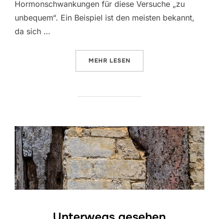
Hormonschwankungen für diese Versuche „zu
unbequem“. Ein Beispiel ist den meisten bekannt,
da sich …
ÜBER „MAI AKTIONSTAG ZU FRAU
MEHR
LESEN
Unterwegs gesehen