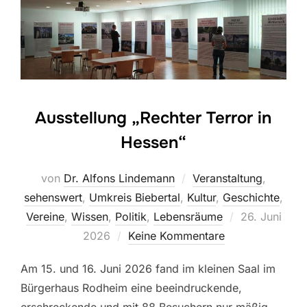
Ausstellung „Rechter Terror in
Hessen“
von
Dr. Alfons Lindemann
Veranstaltung
,
sehenswert
,
Umkreis Biebertal
,
Kultur
,
Geschichte
,
Veröffentlich
Vereine
,
Wissen
,
Politik
,
Lebensräume
26. Juni
am
2026
Keine Kommentare
Am 15. und 16. Juni 2026 fand im kleinen Saal im
Bürgerhaus Rodheim eine beeindruckende,
erschreckende und mit 88 Besuchern nur mäßig