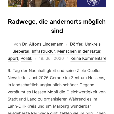
Radwege, die andernorts möglich
sind
von
Dr. Alfons Lindemann
Dörfer
,
Umkreis
Biebertal
,
Infrastruktur
,
Menschen in der Natur
,
Veröffentlicht
Sport
,
Politik
19. Juli 2026
Keine Kommentare
am
9. Tag der Nachhaltigkeit und seine Ziele Quelle:
Newsletter Juni 2026 Gerade im Zentrum Hessens,
in landschaftlich unglaublich schöner Gegend,
versäumt es Hessen Mobil die Gleichwertigkeit von
Stadt und Land zu organisieren.Während es im
Lahn-Dill-Kreis und um Marburg wunderbar
ausgebaute Radwege gibt, fehlen sie im nördlichen