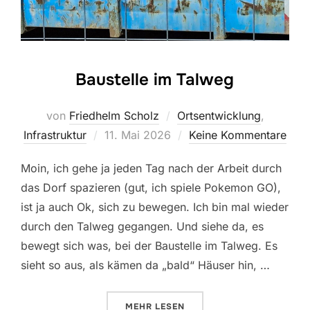
Baustelle im Talweg
von
Friedhelm Scholz
Ortsentwicklung
,
Veröffentlicht
Infrastruktur
11. Mai 2026
Keine Kommentare
am
Moin, ich gehe ja jeden Tag nach der Arbeit durch
das Dorf spazieren (gut, ich spiele Pokemon GO),
ist ja auch Ok, sich zu bewegen. Ich bin mal wieder
durch den Talweg gegangen. Und siehe da, es
bewegt sich was, bei der Baustelle im Talweg. Es
sieht so aus, als kämen da „bald“ Häuser hin, …
ÜBER „BAUSTELLE IM TALWEG“
MEHR
LESEN