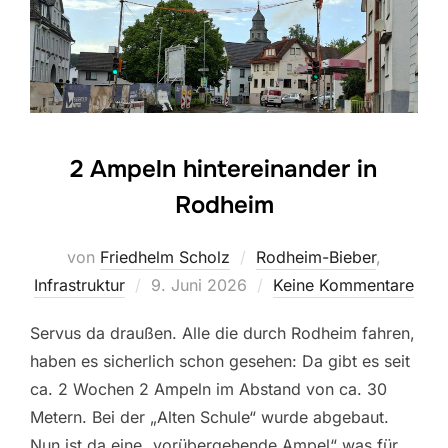
2 Ampeln hintereinander in
Rodheim
von
Friedhelm Scholz
Rodheim-Bieber
,
Veröffentlicht
Infrastruktur
9. Juni 2026
Keine Kommentare
am
Servus da draußen. Alle die durch Rodheim fahren,
haben es sicherlich schon gesehen: Da gibt es seit
ca. 2 Wochen 2 Ampeln im Abstand von ca. 30
Metern. Bei der „Alten Schule“ wurde abgebaut.
Nun ist da eine „vorübergehende Ampel“ was für