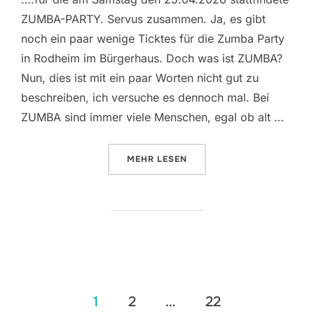
ZUMBA-PARTY. Servus zusammen. Ja, es gibt
noch ein paar wenige Ticktes für die Zumba Party
in Rodheim im Bürgerhaus. Doch was ist ZUMBA?
Nun, dies ist mit ein paar Worten nicht gut zu
beschreiben, ich versuche es dennoch mal. Bei
ZUMBA sind immer viele Menschen, egal ob alt …
ÜBER „ES GIBT NOCH WENIGE TI
MEHR
LESEN
Seitennummerierung
1
2
…
22