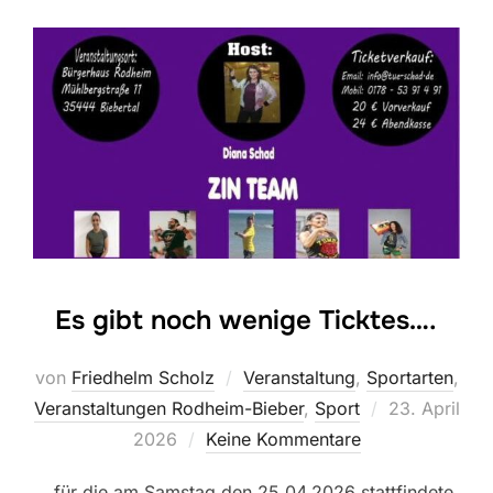
Es gibt noch wenige Ticktes….
von
Friedhelm Scholz
Veranstaltung
,
Sportarten
,
Veröffentlich
Veranstaltungen Rodheim-Bieber
,
Sport
23. April
am
2026
Keine Kommentare
….für die am Samstag den 25.04.2026 stattfindete