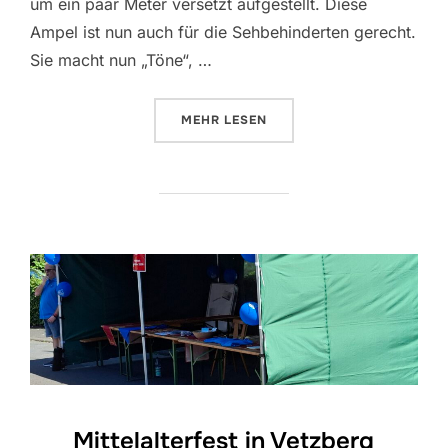
um ein paar Meter versetzt aufgestellt. Diese
Ampel ist nun auch für die Sehbehinderten gerecht.
Sie macht nun „Töne“, …
ÜBER „„ALTE“ UND „NEUE“ AMPE
MEHR
LESEN
Mittelalterfest in Vetzberg