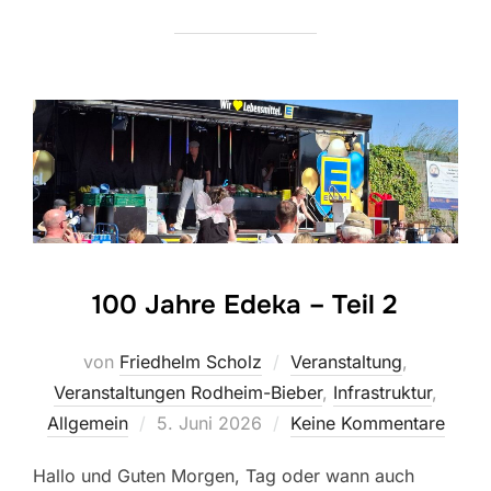
100 Jahre Edeka – Teil 2
von
Friedhelm Scholz
Veranstaltung
,
Veranstaltungen Rodheim-Bieber
,
Infrastruktur
,
Veröffentlicht
Allgemein
5. Juni 2026
Keine Kommentare
am
Hallo und Guten Morgen, Tag oder wann auch