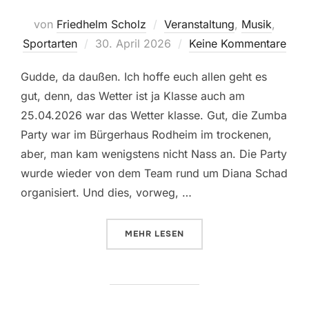
von
Friedhelm Scholz
Veranstaltung
,
Musik
,
Veröffentlicht
Sportarten
30. April 2026
Keine Kommentare
am
Gudde, da daußen. Ich hoffe euch allen geht es
gut, denn, das Wetter ist ja Klasse auch am
25.04.2026 war das Wetter klasse. Gut, die Zumba
Party war im Bürgerhaus Rodheim im trockenen,
aber, man kam wenigstens nicht Nass an. Die Party
wurde wieder von dem Team rund um Diana Schad
organisiert. Und dies, vorweg, …
ÜBER „4 TE ZUMBA PARTY 2026 
MEHR
LESEN