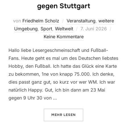
gegen Stuttgart
von
Friedhelm Scholz
Veranstaltung
,
weitere
Veröffentlicht
Umgebung
,
Sport
,
Weltweit
7. Juni 2026
am
Keine Kommentare
Hallo liebe Lesergeschmeinschaft und Fußball-
Fans. Heute geht es mal um des Deutschen liebstes
Hobby, den Fußball. Ich hatte das Glück eine Karte
zu bekommen, 1ne von knapp 75.000. Ich denke,
dies passt ganz gut, so kurz vor wer WM. Ich war
natürlich Happy. Gut, ich bin dann am 23 Mai
gegen 9 Uhr 30 von …
ÜBER „POKALFINALE IN BERLIN:
MEHR
LESEN