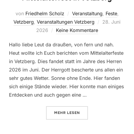
von
Friedhelm Scholz
Veranstaltung
,
Feste
,
Veröffentlicht
Vetzberg
,
Veranstaltungen Vetzberg
28. Juni
am
2026
Keine Kommentare
Hallo liebe Leut da draußen, von fern und nah.
Heut wollte ich Euch berichten vom Mittelalterfeste
in Vetzberg. Dies fandet statt im Jahre des Herren
2026 im Juni. Der Herrgott bescherte uns allen ein
sehr gutes Wetter. Sonne ohne Ende. Hier fanden
sich einige Stände wieder. Hier konnte man einiges
Entdecken und auch gegen eine …
ÜBER „MITTELALTERFEST IN VET
MEHR
LESEN