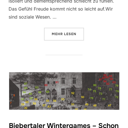
isoliert und dementsprechend schlecht zu fühlen.
Das Gefühl Freude kommt nicht so leicht auf.Wir
sind soziale Wesen. …
ÜBER „STILLE NACHT, EINSAME 
MEHR
LESEN
Biebertaler Wintergames – Schon