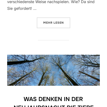
verschiedenste Weise nachspielen. Wie? Da sind
Sie gefordert! …
ÜBER „IN DIESER MINUTE……………
MEHR
LESEN
WAS DENKEN IN DER