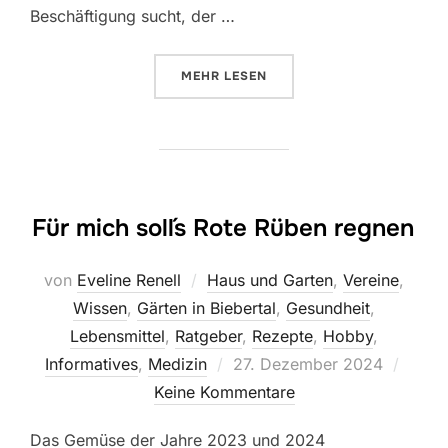
Beschäftigung sucht, der …
ÜBER „BIEBERTALER WINTERGA
MEHR
LESEN
Für mich soll´s Rote Rüben regnen
von
Eveline Renell
Haus und Garten
,
Vereine
,
Wissen
,
Gärten in Biebertal
,
Gesundheit
,
Lebensmittel
,
Ratgeber
,
Rezepte
,
Hobby
,
Veröffentlicht
Informatives
,
Medizin
27. Dezember 2024
am
Keine Kommentare
Das Gemüse der Jahre 2023 und 2024