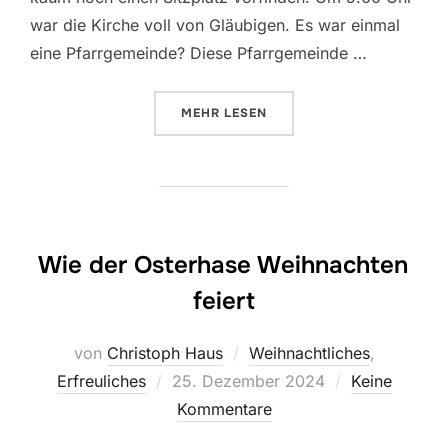
war die Kirche voll von Gläubigen. Es war einmal
eine Pfarrgemeinde? Diese Pfarrgemeinde …
ÜBER „ES WAR EINMAL….IN KÖN
MEHR
LESEN
Wie der Osterhase Weihnachten
feiert
von
Christoph Haus
Weihnachtliches
,
Veröffentlicht
Erfreuliches
25. Dezember 2024
Keine
am
Kommentare