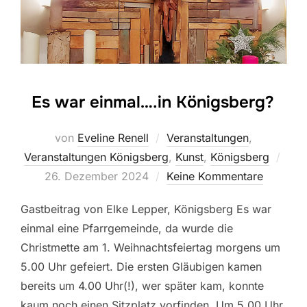
Es war einmal….in Königsberg?
von
Eveline Renell
Veranstaltungen
,
Verö
Veranstaltungen Königsberg
,
Kunst
,
Königsberg
am
26. Dezember 2024
Keine Kommentare
Gastbeitrag von Elke Lepper, Königsberg Es war
einmal eine Pfarrgemeinde, da wurde die
Christmette am 1. Weihnachtsfeiertag morgens um
5.00 Uhr gefeiert. Die ersten Gläubigen kamen
bereits um 4.00 Uhr(!), wer später kam, konnte
kaum noch einen Sitzplatz vorfinden. Um 5.00 Uhr