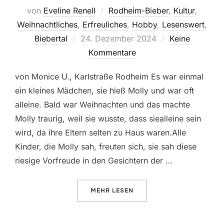
von
Eveline Renell
Rodheim-Bieber
,
Kultur
,
Weihnachtliches
,
Erfreuliches
,
Hobby
,
Lesenswert
,
Veröffentlicht
Biebertal
24. Dezember 2024
Keine
am
Kommentare
von Monice U., Karlstraße Rodheim Es war einmal
ein kleines Mädchen, sie hieß Molly und war oft
alleine. Bald war Weihnachten und das machte
Molly traurig, weil sie wusste, dass siealleine sein
wird, da ihre Eltern selten zu Haus waren.Alle
Kinder, die Molly sah, freuten sich, sie sah diese
riesige Vorfreude in den Gesichtern der …
ÜBER „DAS WEIHNACHTSWUNDE
MEHR
LESEN