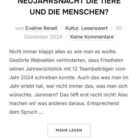
NEUJAHRSNACHT DIE TIERE
UND DIE MENSCHEN?
Veröffentl
von
Eveline Renell
Kultur
,
Lesenswert
30.
am
Dezember 2024
Keine Kommentare
Nicht immer klappt alles so wie man es wollte.
Gestörte Webseiten verhinderten, dass Friedhelm
seinen Jahresrückblick mit 12 Teambeiträgen vom
Jahr 2024 schreiben konnte. Auch das was man im
Jahr erlebt hat, war nicht immer das, was man sich
wünschte. Jammern? Das hilft erst recht nicht! Also
machen wir was anderes daraus. Entsprechend
dem Spruch …
ÜBER „WAS DENKEN IN DER NEU
MEHR
LESEN