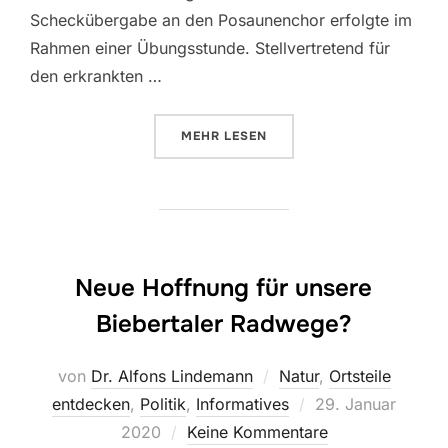
Scheckübergabe an den Posaunenchor erfolgte im
Rahmen einer Übungsstunde. Stellvertretend für
den erkrankten …
ÜBER „JEWEILS 850 € SPENDE 
MEHR
LESEN
Neue Hoffnung für unsere
Biebertaler Radwege?
von
Dr. Alfons Lindemann
Natur
,
Ortsteile
Veröffentlicht
entdecken
,
Politik
,
Informatives
29. Januar
am
2020
Keine Kommentare