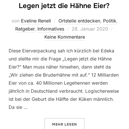
Legen jetzt die Hähne Eier?
von
Eveline Renell
Ortsteile entdecken
,
Politik
,
Veröffentlicht
Ratgeber
,
Informatives
28. Januar 2020
am
Keine Kommentare
Diese Eierverpackung sah ich kürzlich bei Edeka
und stellte mir die Frage „Legen jetzt die Hähne
Eier?“ Man muss näher hinsehen, dann steht da
„Wir ziehen die Bruderhähne mit auf.“ 12 Milliarden
Eier von ca. 40 Millionen Legehennen werden
jährlich in Deutschland verbraucht. Logischerweise
ist bei der Geburt die Hälfte der Küken männlich.
Da sie …
ÜBER „LEGEN JETZT DIE HÄHNE E
MEHR
LESEN