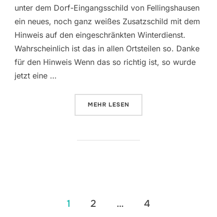
unter dem Dorf-Eingangsschild von Fellingshausen
ein neues, noch ganz weißes Zusatzschild mit dem
Hinweis auf den eingeschränkten Winterdienst.
Wahrscheinlich ist das in allen Ortsteilen so. Danke
für den Hinweis Wenn das so richtig ist, so wurde
jetzt eine …
ÜBER „GLATTEIS UND STREUPFL
MEHR
LESEN
Seitennummerierung
1
2
…
4