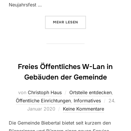
Neujahrsfest …
ÜBER „NEUJAHR IN CHINA, DAS 
MEHR
LESEN
Freies Öffentliches W-Lan in
Gebäuden der Gemeinde
von
Christoph Haus
Ortsteile entdecken
,
Veröffentl
Öffentliche Einrichtungen
,
Informatives
24.
am
Januar 2020
Keine Kommentare
Die Gemeinde Biebertal bietet seit kurzem den