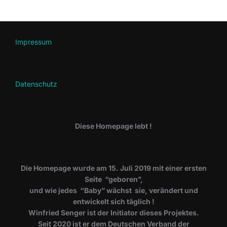
der
Beiträge
Impressum
Datenschutz
Diese Homepage lebt !
Die Homepage wurde am 15. Juli 2019 mit einer ersten
Seite “geboren”,
und wie jedes “Baby” wächst sie, verändert und
entwickelt sich täglich !
Winfried Senger ist der Initiator dieses Projektes.
Seit 2020 ist er dem Deutschen Verband der