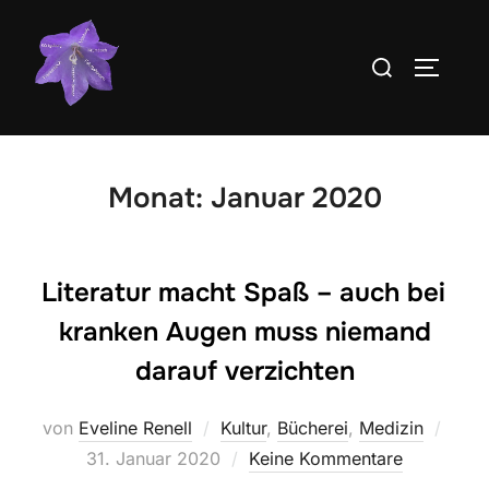
Zum
Inhalt
Suchen
SEITEN
springen
nach:
Monat:
Januar 2020
Literatur macht Spaß – auch bei
kranken Augen muss niemand
darauf verzichten
Veröf
von
Eveline Renell
Kultur
,
Bücherei
,
Medizin
am
31. Januar 2020
Keine Kommentare