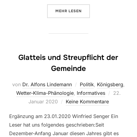
ÜBER „WAS IST PHÄNOLOGIE?“
MEHR
LESEN
Glatteis und Streupflicht der
Gemeinde
von
Dr. Alfons Lindemann
Politik
,
Königsberg
,
Veröffentli
Wetter-Klima-Phänologie
,
Informatives
22.
am
Januar 2020
Keine Kommentare
Ergänzung am 23.01.2020 Winfried Senger Ein
Leser hat uns folgendes geschrieben:Seit
Dezember-Anfang Januar diesen Jahres gibt es