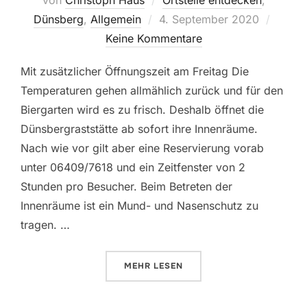
von
Christoph Haus
Ortsteile entdecken
,
Veröffentlicht
Dünsberg
,
Allgemein
4. September 2020
am
Keine Kommentare
Mit zusätzlicher Öffnungszeit am Freitag Die
Temperaturen gehen allmählich zurück und für den
Biergarten wird es zu frisch. Deshalb öffnet die
Dünsbergraststätte ab sofort ihre Innenräume.
Nach wie vor gilt aber eine Reservierung vorab
unter 06409/7618 und ein Zeitfenster von 2
Stunden pro Besucher. Beim Betreten der
Innenräume ist ein Mund- und Nasenschutz zu
tragen. …
ÜBER „INNENRAUM DER DÜNSBE
MEHR
LESEN