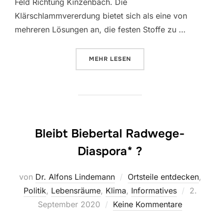
Feld Richtung Kinzenbach. Die
Klärschlammvererdung bietet sich als eine von
mehreren Lösungen an, die festen Stoffe zu …
ÜBER „KLÄRSCHLAMMVERERDUNG
MEHR
LESEN
Bleibt Biebertal Radwege-
Diaspora* ?
von
Dr. Alfons Lindemann
Ortsteile entdecken
,
Veröffen
Politik
,
Lebensräume
,
Klima
,
Informatives
2.
am
September 2020
Keine Kommentare