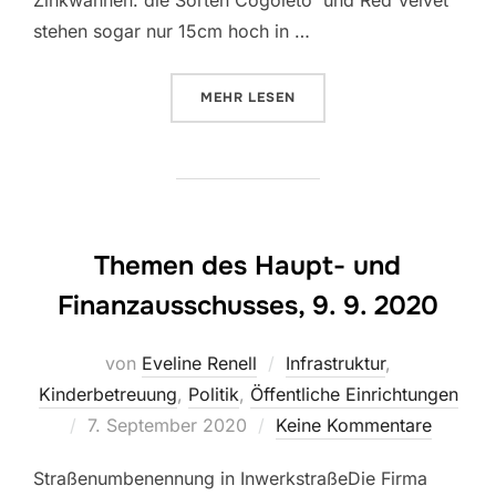
Zinkwannen. die Sorten Cogoleto´ und Red Velvet´
stehen sogar nur 15cm hoch in …
ÜBER „LILIEN – EINE SOMMERFRE
MEHR
LESEN
Themen des Haupt- und
Finanzausschusses, 9. 9. 2020
von
Eveline Renell
Infrastruktur
,
Kinderbetreuung
,
Politik
,
Öffentliche Einrichtungen
Veröffentlicht
7. September 2020
Keine Kommentare
am
Straßenumbenennung in InwerkstraßeDie Firma