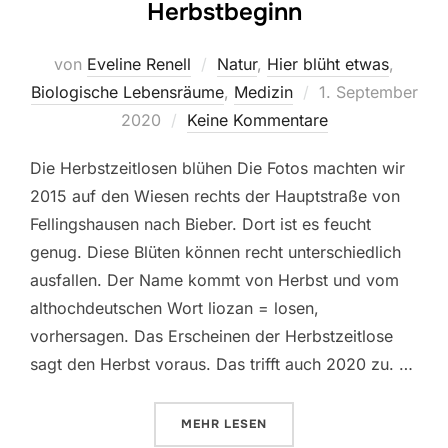
Herbstbeginn
von
Eveline Renell
Natur
,
Hier blüht etwas
,
Veröffentlicht
Biologische Lebensräume
,
Medizin
1. September
am
2020
Keine Kommentare
Die Herbstzeitlosen blühen Die Fotos machten wir
2015 auf den Wiesen rechts der Hauptstraße von
Fellingshausen nach Bieber. Dort ist es feucht
genug. Diese Blüten können recht unterschiedlich
ausfallen. Der Name kommt von Herbst und vom
althochdeutschen Wort liozan = losen,
vorhersagen. Das Erscheinen der Herbstzeitlose
sagt den Herbst voraus. Das trifft auch 2020 zu. …
ÜBER „1. SEPTEMBER METEOROL
MEHR
LESEN