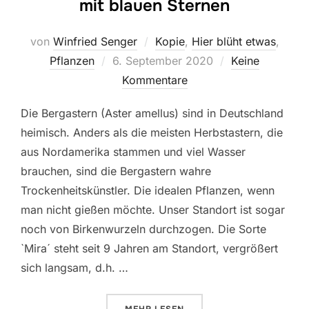
mit blauen Sternen
von
Winfried Senger
Kopie
,
Hier blüht etwas
,
Veröffentlicht
Pflanzen
6. September 2020
Keine
am
Kommentare
Die Bergastern (Aster amellus) sind in Deutschland
heimisch. Anders als die meisten Herbstastern, die
aus Nordamerika stammen und viel Wasser
brauchen, sind die Bergastern wahre
Trockenheitskünstler. Die idealen Pflanzen, wenn
man nicht gießen möchte. Unser Standort ist sogar
noch von Birkenwurzeln durchzogen. Die Sorte
`Mira´ steht seit 9 Jahren am Standort, vergrößert
sich langsam, d.h. …
ÜBER „BERGASTERN, TROCKENHE