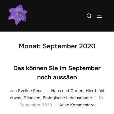
Zum
Inhalt
Suchen
SEITEN
springen
nach:
Monat:
September 2020
Das können Sie im September
noch aussäen
von
Eveline Renell
Haus und Garten
,
Hier blüht
Veröffen
etwas
,
Pflanzen
,
Biologische Lebensräume
10.
am
September 2020
Keine Kommentare