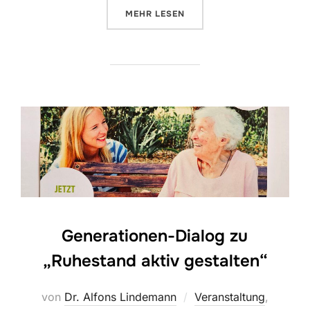
ÜBER „DER GENERATIONENDIALO
MEHR
LESEN
Generationen-Dialog zu
„Ruhestand aktiv gestalten“
von
Dr. Alfons Lindemann
Veranstaltung
,