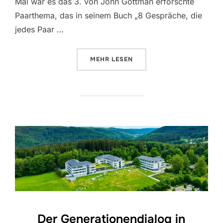
Mal war es das 3. von John Gottman erforschte
Paarthema, das in seinem Buch „8 Gespräche, die
jedes Paar …
ÜBER „INTIMITÄT UND SEXUALIT
MEHR
LESEN
Der Generationendialog in