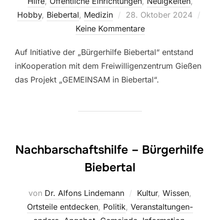
Hilfe
,
Öffentliche Einrichtungen
,
Neuigkeiten
,
Veröffentlicht
Hobby
,
Biebertal
,
Medizin
28. Oktober 2024
am
Keine Kommentare
Auf Initiative der „Bürgerhilfe Biebertal“ entstand
inKooperation mit dem Freiwilligenzentrum Gießen
das Projekt „GEMEINSAM in Biebertal“.
Nachbarschaftshilfe – Bürgerhilfe
Biebertal
von
Dr. Alfons Lindemann
Kultur
,
Wissen
,
Ortsteile entdecken
,
Politik
,
Veranstaltungen-