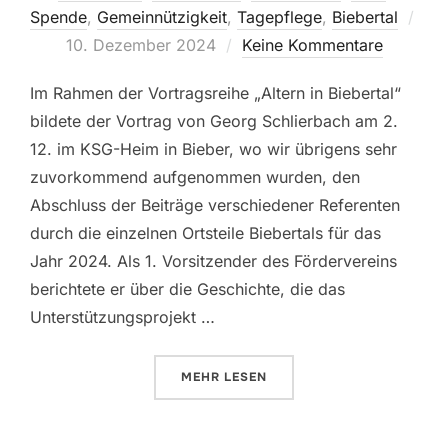
Spende
,
Gemeinnützigkeit
,
Tagepflege
,
Biebertal
Veröffentlicht
10. Dezember 2024
Keine Kommentare
am
Im Rahmen der Vortragsreihe „Altern in Biebertal“
bildete der Vortrag von Georg Schlierbach am 2.
12. im KSG-Heim in Bieber, wo wir übrigens sehr
zuvorkommend aufgenommen wurden, den
Abschluss der Beiträge verschiedener Referenten
durch die einzelnen Ortsteile Biebertals für das
Jahr 2024. Als 1. Vorsitzender des Fördervereins
berichtete er über die Geschichte, die das
Unterstützungsprojekt …
ÜBER „WAS MACHT EIGENTLICH 
MEHR
LESEN