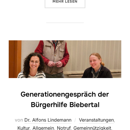
ÜBER „GENERATIONEN-DIALOG Z
MEHR
LESEN
Generationengespräch der
Bürgerhilfe Biebertal
von
Dr. Alfons Lindemann
Veranstaltungen
,
Kultur
,
Allgemein
,
Notruf
,
Gemeinnützigkeit
,