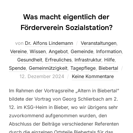
Was macht eigentlich der
Förderverein Sozialstation?
von
Dr. Alfons Lindemann
Veranstaltungen
,
Vereine
,
Wissen
,
Angebot
,
Gemeinde
,
Information
,
Gesundheit
,
Erfreuliches
,
Infrastruktur
,
Hilfe
,
Spende
,
Gemeinnützigkeit
,
Tagepflege
,
Biebertal
Veröffentlicht
12. Dezember 2024
Keine Kommentare
am
Im Rahmen der Vortragsreihe „Altern in Biebertal“
bildete der Vortrag von Georg Schlierbach am 2.
12. im KSG-Heim in Bieber, wo wir übrigens sehr
zuvorkommend aufgenommen wurden, den
Abschluss der Beiträge verschiedener Referenten
durch die einzelnen Ortsteile Biebertals für das