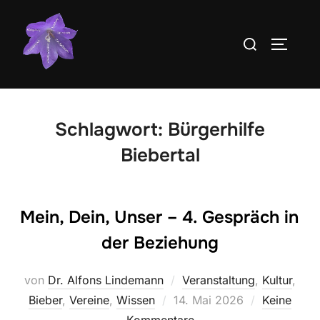
Zum
Inhalt
Suchen
SEITEN
springen
nach:
Schlagwort:
Bürgerhilfe
Biebertal
Mein, Dein, Unser – 4. Gespräch in
der Beziehung
von
Dr. Alfons Lindemann
Veranstaltung
,
Kultur
,
Veröffentlicht
Bieber
,
Vereine
,
Wissen
14. Mai 2026
Keine
am