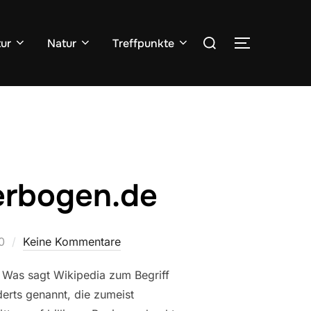
Suchen
tur
Natur
Treffpunkte
SEITENLE
nach:
erbogen.de
0
Keine Kommentare
. Was sagt Wikipedia zum Begriff
derts genannt, die zumeist