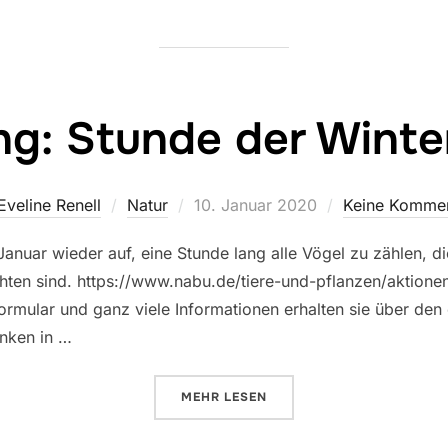
ng: Stunde der Winte
Veröffentlicht
Eveline Renell
Natur
10. Januar 2020
Keine Komme
am
 Januar wieder auf, eine Stunde lang alle Vögel zu zählen, d
ten sind. https://www.nabu.de/tiere-und-pflanzen/aktione
ormular und ganz viele Informationen erhalten sie über den
inken in …
ÜBER „ZÄHLUNG: STUNDE DER W
MEHR
LESEN