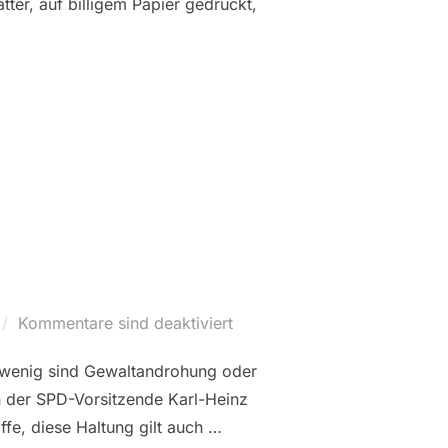
tter, auf billigem Papier gedruckt,
LER-BILDERBOGEN.DE“
Kommentare sind deaktiviert
 wenig sind Gewaltandrohung oder
ch der SPD-Vorsitzende Karl-Heinz
fe, diese Haltung gilt auch …