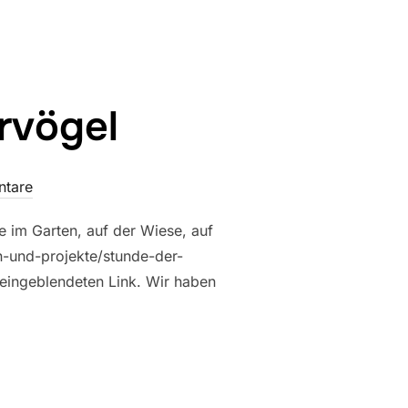
rvögel
ntare
ie im Garten, auf der Wiese, auf
n-und-projekte/stunde-der-
 eingeblendeten Link. Wir haben
INTERVÖGEL“