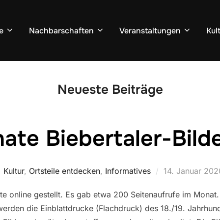
e
Nachbarschaften
Veranstaltungen
Kul
Neueste Beiträge
ate Biebertaler-Bild
Veröffentlicht
Kultur
,
Ortsteile entdecken
,
Informatives
14. Januar 202
am
ite online gestellt. Es gab etwa 200 Seitenaufrufe im Monat
werden die Einblattdrucke (Flachdruck) des 18./19. Jahrhun