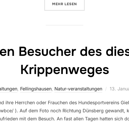
ÜBER „6. TEAM-TRIATHLON“
MEHR
LESEN
ten Besucher des die
Krippenweges
Veröffent
altungen
,
Fellingshausen
,
Natur-veranstaltungen
13. Janu
am
d ihre Herrchen oder Frauchen des Hundesportvereins Gie
/wbce/ ). Auf dem Foto noch Richtung Dünsberg gewandt, k
 zufrieden mit dem Besuch. An fast allen Tagen hatten sich 