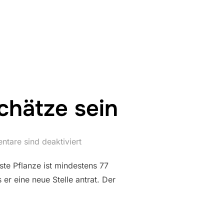
DES DIESJÄHRIGEN KRIPPENWEGES“
hätze sein
tare sind deaktiviert
ste Pflanze ist mindestens 77
er eine neue Stelle antrat. Der
KÖNNEN SCHÄTZE SEIN“