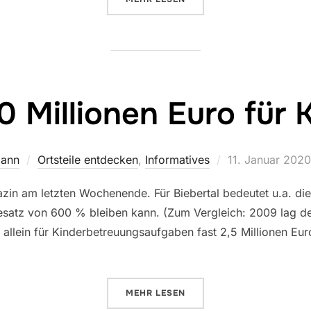
10 Millionen Euro fü
Veröffentlicht
mann
Ortsteile entdecken
,
Informatives
11. Januar 2020
am
in am letzten Wochenende. Für Biebertal bedeutet u.a. die
esatz von 600 % bleiben kann. (Zum Vergleich: 2009 lag der
allein für Kinderbetreuungsaufgaben fast 2,5 Millionen Eur
ÜBER „„MEHR ALS 10 MILLIONE
MEHR
LESEN