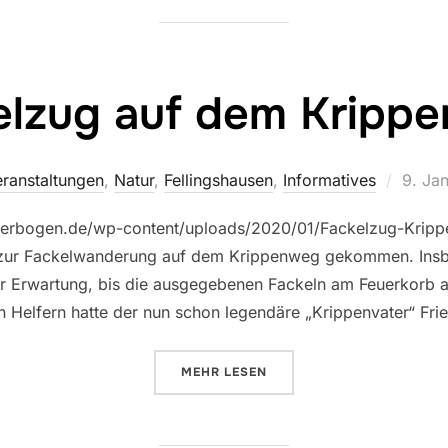
elzug auf dem Kripp
Veröff
ranstaltungen
,
Natur
,
Fellingshausen
,
Informatives
9. Ja
am
bilderbogen.de/wp-content/uploads/2020/01/Fackelzug-Kri
 zur Fackelwanderung auf dem Krippenweg gekommen. Insb
ger Erwartung, bis die ausgegebenen Fackeln am Feuerkorb
n Helfern hatte der nun schon legendäre „Krippenvater“ Fri
ÜBER „FACKELZUG AUF DEM KR
MEHR
LESEN