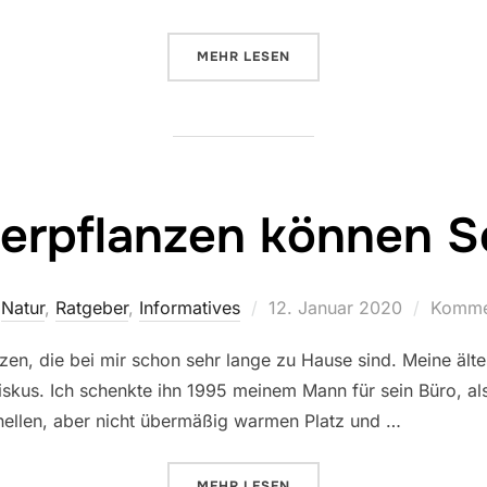
ÜBER „DIE LETZTEN BESUCHER 
MEHR
LESEN
rpflanzen können Sc
Veröffentlicht
Natur
,
Ratgeber
,
Informatives
12. Januar 2020
Kommen
am
en, die bei mir schon sehr lange zu Hause sind. Meine älte
biskus. Ich schenkte ihn 1995 meinem Mann für sein Büro, als 
 hellen, aber nicht übermäßig warmen Platz und …
ÜBER „AUCH ZIMMERPFLANZEN 
MEHR
LESEN