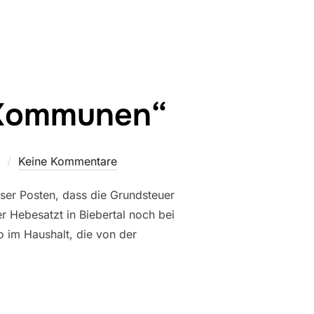
r Kommunen“
Keine Kommentare
ser Posten, dass die Grundsteuer
 Hebesatzt in Biebertal noch bei
o im Haushalt, die von der
N EURO FÜR KOMMUNEN““