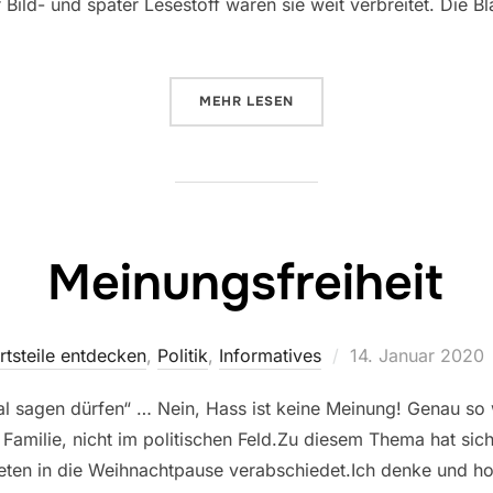
Bild- und später Lesestoff waren sie weit verbreitet. Die Blä
ÜBER „SECHS MONATE BIEBERTA
MEHR
LESEN
Meinungsfreiheit
Veröffentlicht
rtsteile entdecken
,
Politik
,
Informatives
14. Januar 2020
am
l sagen dürfen“ … Nein, Hass ist keine Meinung! Genau so
 Familie, nicht im politischen Feld.Zu diesem Thema hat si
en in die Weihnachtpause verabschiedet.Ich denke und hof