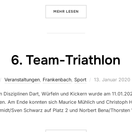
ÜBER „MEINUNGSFREIHEIT“
MEHR
LESEN
6. Team-Triathlon
Veröffentlicht
Veranstaltungen
,
Frankenbach
,
Sport
13. Januar 2020
am
en Disziplinen Dart, Würfeln und Kickern wurde am 11.01.20
n. Am Ende konnten sich Maurice Mühlich und Christoph Hau
midt/Sven Schwarz auf Platz 2 und Norbert Bena/Thorsten W