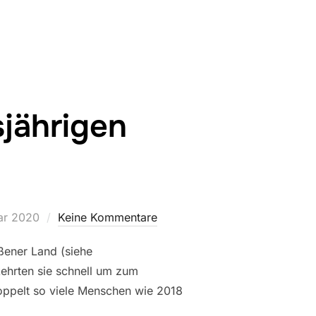
sjährigen
licht
ar 2020
Keine Kommentare
ßener Land (siehe
ehrten sie schnell um zum
doppelt so viele Menschen wie 2018