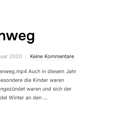
enweg
entlicht
nuar 2020
Keine Kommentare
ppenweg.mp4 Auch in diesem Jahr
esondere die Kinder waren
 angezündet waren und sich der
edel Winter an den …
IPPENWEG“