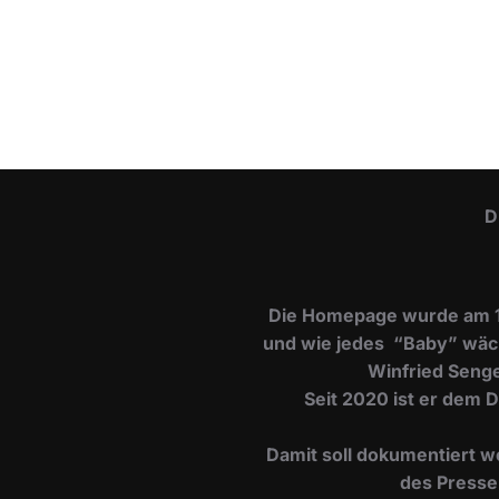
D
Die Homepage wurde am 15.
und wie jedes “Baby” wächs
Winfried Senger
Seit 2020 ist er dem 
Damit soll dokumentiert w
des Presse