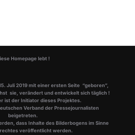
iese Homepage lebt !
 Juli 2019 mit einer ersten Seite “geboren”,
t sie, verändert und entwickelt sich täglich !
 ist der Initiator dieses Projektes.
Deutschen Verband der Pressejournalisten
beigetreten.
erden, dass Inhalte des Bilderbogens im Sinne
rechtes veröffentlicht werden.