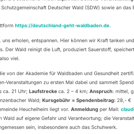
e Schutzgemeinschaft Deutscher Wald (SDW) sowie an das 
attform
https://deutschland-geht-waldbaden.de
.
 uns erholen, entspannen. Hier können wir Kraft tanken und
. Der Wald reinigt die Luft, produziert Sauerstoff, speicher
lso viel.
die von der Akademie für Waldbaden und Gesundheit zertifiz
en-Veranstaltungen zu ersten Mal dabei und sammelt Spend
s ca. 21 Uhr;
Laufstrecke
ca. 2 – 4 km;
Anspruch
: mittel,
inzenbacher Wald;
Kursgebühr
= Spendenbeitrag:
28,- €
Gemeinde Heuchelheim liegt vor.
Anmeldung
per Mail:
clau
n Wald auf eigene Gefahr und Verantwortung; die Veranstal
angemessen sein, insbesondere auch das Schuhwerk.