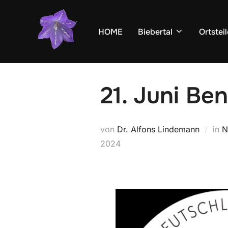
Zum
Inhalt
HOME
Biebertal
Ortsteil
springen
21. Juni Be
von
Dr. Alfons Lindemann
in
N
2024