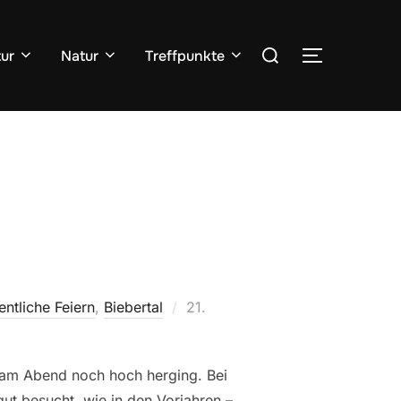
Suchen
tur
Natur
Treffpunkte
SEITENLE
nach:
Veröffentlicht
entliche Feiern
,
Biebertal
21.
am
 am Abend noch hoch herging. Bei
gut besucht, wie in den Vorjahren –