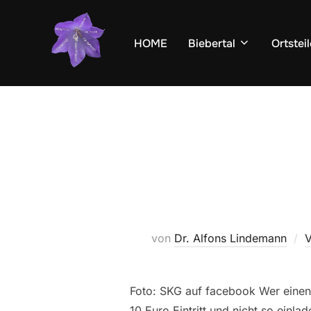
Zum
Inhalt
HOME
Biebertal
Ortsteil
springen
von
Dr. Alfons Lindemann
V
Foto: SKG auf facebook Wer einen
10 Euro Eintritt und nicht so einl