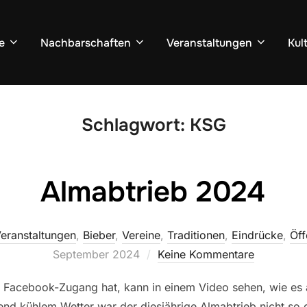
e
Nachbarschaften
Veranstaltungen
Kul
Schlagwort:
KSG
Almabtrieb 2024
eranstaltungen
,
Bieber
,
Vereine
,
Traditionen
,
Eindrücke
,
Öff
September 2024
Keine Kommentare
 Facebook-Zugang hat, kann in einem Video sehen, wie es
adend kühlem Wetter war der diesjährige Almabtrieb nicht so 