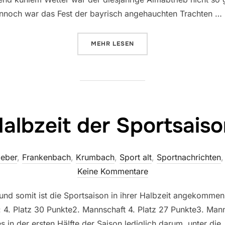
ennoch war das Fest der bayrisch angehauchten Trachten …
ÜBER „ALMABTRIEB 2024“
MEHR
LESEN
albzeit der Sportsais
eber
,
Frankenbach
,
Krumbach
,
Sport alt
,
Sportnachrichten
Keine Kommentare
und somit ist die Sportsaison in ihrer Halbzeit angekommen
 4. Platz 30 Punkte2. Mannschaft 4. Platz 27 Punkte3. Manns
 in der ersten Hälfte der Saison lediglich darum, unter die