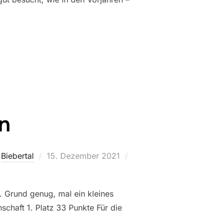
on
Veröffentlicht
,
Biebertal
15. Dezember 2021
am
. Grund genug, mal ein kleines
chaft 1. Platz 33 Punkte Für die
 …