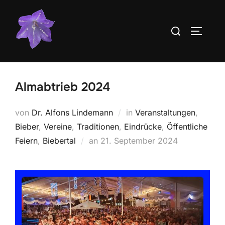
Zum
Inhalt
Suchen
SEITEN
springen
nach:
Almabtrieb 2024
von
Dr. Alfons Lindemann
in
Veranstaltungen
,
Bieber
,
Vereine
,
Traditionen
,
Eindrücke
,
Öffentliche
Veröffentlicht
Feiern
,
Biebertal
an
21. September 2024
am