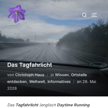
Zum
Inhalt
Suchen
SEITEN
springen
nach:
Das Tagfahrlicht
von
Christoph Haus
in
Wissen
,
Ortsteile
Veröffentlicht
entdecken
,
Weltweit
,
Informatives
an
29. Mai
am
2026
Das
Tagfahrlicht
(englisch
Daytime Running