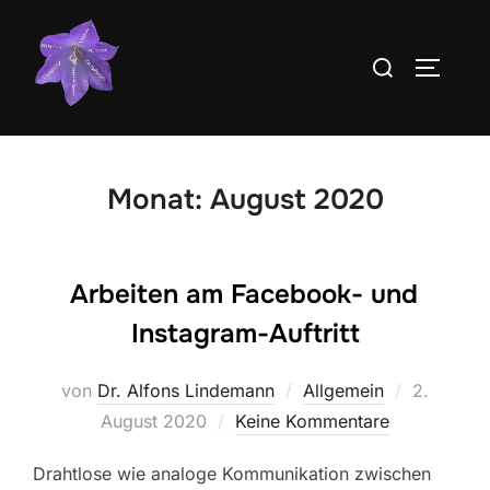
Zum
Inhalt
Suchen
SEITEN
springen
nach:
Monat:
August 2020
Arbeiten am Facebook- und
Instagram-Auftritt
Veröffentl
von
Dr. Alfons Lindemann
Allgemein
2.
am
August 2020
Keine Kommentare
Drahtlose wie analoge Kommunikation zwischen