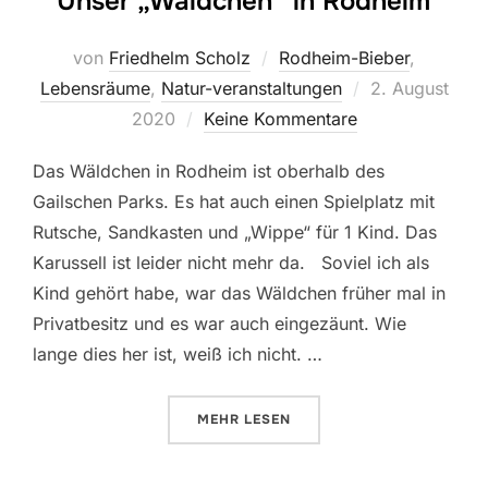
Unser „Wäldchen“ in Rodheim
von
Friedhelm Scholz
Rodheim-Bieber
,
Veröffentlicht
Lebensräume
,
Natur-veranstaltungen
2. August
am
2020
Keine Kommentare
Das Wäldchen in Rodheim ist oberhalb des
Gailschen Parks. Es hat auch einen Spielplatz mit
Rutsche, Sandkasten und „Wippe“ für 1 Kind. Das
Karussell ist leider nicht mehr da. Soviel ich als
Kind gehört habe, war das Wäldchen früher mal in
Privatbesitz und es war auch eingezäunt. Wie
lange dies her ist, weiß ich nicht. …
ÜBER „UNSER „WÄLDCHEN“ IN R
MEHR
LESEN