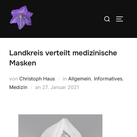
Zum
Inhalt
Suchen
SEITEN
springen
nach:
Landkreis verteilt medizinische
Masken
von
Christoph Haus
in
Allgemein
,
Informatives
,
Veröffentlicht
Medizin
an
27. Januar 2021
am