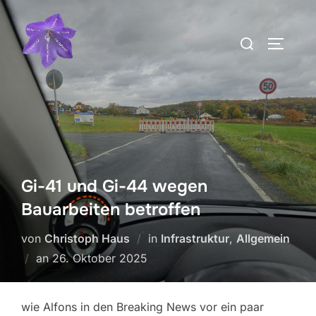
Zum
Inhalt
Suchen
SEITEN
springen
nach:
Gi-41 und Gi-44 wegen
Bauarbeiten betroffen
von
Christoph Haus
in
Infrastruktur
,
Allgemein
Veröffentlicht
an
26. Oktober 2025
am
wie Alfons in den Breaking News vor ein paar