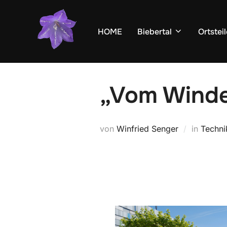
Zum
Inhalt
HOME
Biebertal
Ortsteil
springen
„Vom Winde
von
Winfried Senger
in
Techni