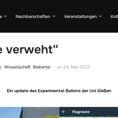
e
Nachbarschaften
Veranstaltungen
Kul
 verweht“
Veröffentlicht
k
,
Wissenschaft
,
Biebertal
an
24. Mai 2022
am
Ein update des Experimental-Ballons der Uni Gießen