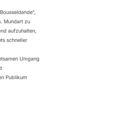
„Bousseldande“,
n. Mundart zu
end aufzuhalten,
ts schneller
achtsamen Umgang
d
ten Publikum