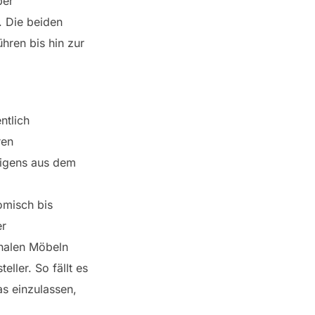
ber
. Die beiden
hren bis hin zur
ntlich
ren
rigens aus dem
omisch bis
er
inalen Möbeln
ller. So fällt es
as einzulassen,