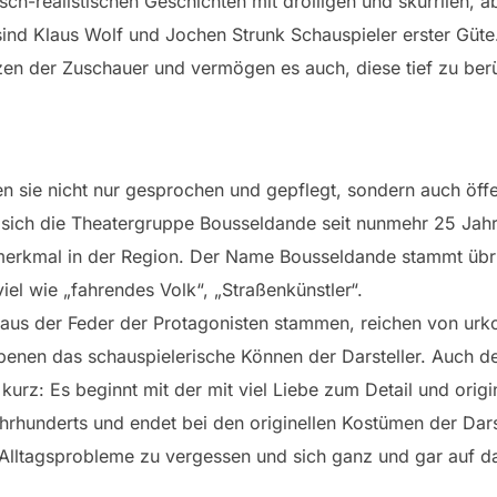
ch-realistischen Geschichten mit drolligen und skurrilen, a
sind Klaus Wolf und Jochen Strunk Schauspieler erster Güte
en der Zuschauer und vermögen es auch, diese tief zu berü
en sie nicht nur gesprochen und gepflegt, sondern auch öffe
ich die Theatergruppe Bousseldande seit nunmehr 25 Jah
gsmerkmal in der Region. Der Name Bousseldande stammt üb
el wie „fahrendes Volk“, „Straßenkünstler“.
e aus der Feder der Protagonisten stammen, reichen von urk
Ebenen das schauspielerische Können der Darsteller. Auch d
kurz: Es beginnt mit der mit viel Liebe zum Detail und orig
rhunderts und endet bei den originellen Kostümen der Darste
 Alltagsprobleme zu vergessen und sich ganz und gar auf d