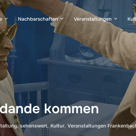
e
Nachbarschaften
Veranstaltungen
Kul
ldande kommen
taltung
,
sehenswert
,
Kultur
,
Veranstaltungen Frankenbac