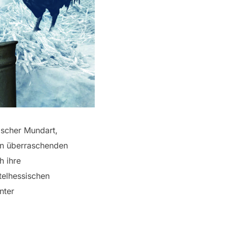
ischer Mundart,
ren überraschenden
h ihre
ttelhessischen
nter