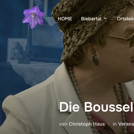
Zum
Inhalt
HOME
Biebertal
Ortsteil
springen
Die Bousse
von
Christoph Haus
in
Verans