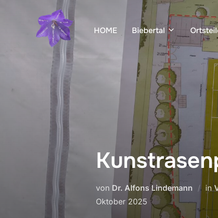
Zum
Inhalt
HOME
Biebertal
Ortsteil
springen
Kunstrasenp
von
Dr. Alfons Lindemann
in
Oktober 2025