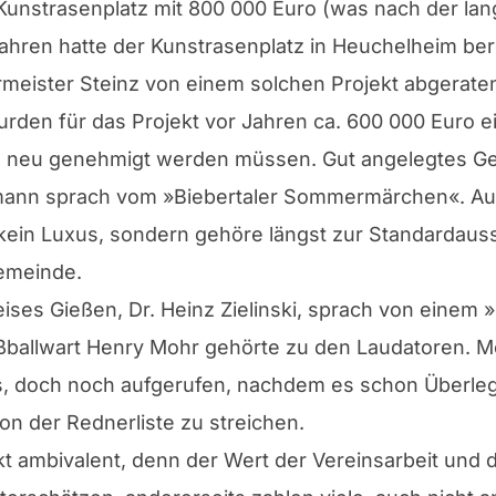
Kunstrasenplatz mit 800 000 Euro (was nach der lan
 Jahren hatte der Kunstrasenplatz in Heuchelheim be
meister Steinz von einem solchen Projekt abgeraten
den für das Projekt vor Jahren ca. 600 000 Euro ein
neu genehmigt werden müssen. Gut angelegtes Geld
tmann sprach vom »Biebertaler Sommermärchen«. Aus 
kein Luxus, sondern gehöre längst zur Standardauss
emeinde.
ises Gießen, Dr. Heinz Zielinski, sprach von einem
ßballwart Henry Mohr gehörte zu den Laudatoren. M
s, doch noch aufgerufen, nachdem es schon Überle
on der Rednerliste zu streichen.
ekt ambivalent, denn der Wert der Vereinsarbeit un