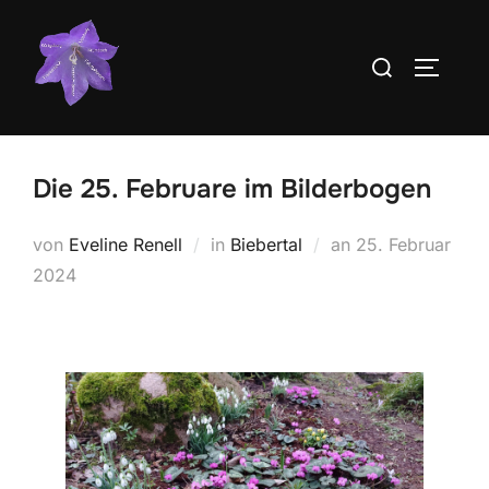
Zum
Inhalt
Suchen
SEITEN
springen
nach:
Die 25. Februare im Bilderbogen
Veröffentlicht
von
Eveline Renell
in
Biebertal
an
25. Februar
am
2024