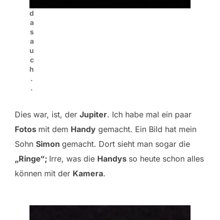
d
a
s
a
u
c
h
.
.
Dies war, ist, der
Jupiter
. Ich habe mal ein paar
Fotos
mit dem
Handy
gemacht. Ein Bild hat mein
Sohn
Simon
gemacht. Dort sieht man sogar die
„Ringe“;
Irre, was die
Handys
so heute schon alles
können mit der
Kamera
.