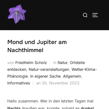
Zum
Inhalt
Suchen
SEITEN
springen
nach:
Mond und Jupiter am
Nachthimmel
von
Friedhelm Scholz
in
Natur
,
Ortsteile
entdecken
,
Natur-veranstaltungen
,
Wetter-Klima-
Phänologie
,
In eigener Sache
,
Allgemein
,
Veröffentlicht
Informatives
an
30. November 2023
am
Hallo zusammen. Wer in den letzten Tagen mal
Nachts
draußen war, konnte, sobald es
dunkel