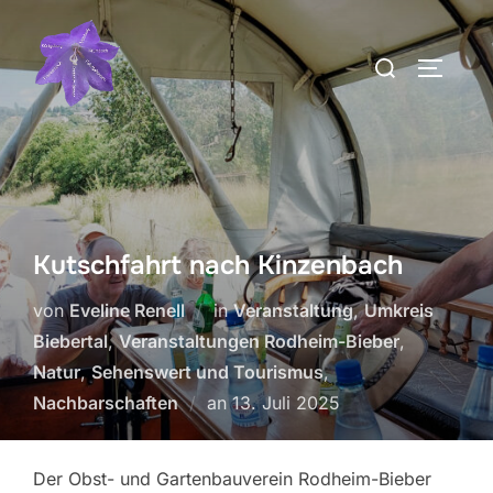
Zum
Inhalt
Suchen
SEITEN
springen
nach:
Kutschfahrt nach Kinzenbach
von
Eveline Renell
in
Veranstaltung
,
Umkreis
Biebertal
,
Veranstaltungen Rodheim-Bieber
,
Natur
,
Sehenswert und Tourismus
,
Veröffentlicht
Nachbarschaften
an
13. Juli 2025
am
Der Obst- und Gartenbauverein Rodheim-Bieber