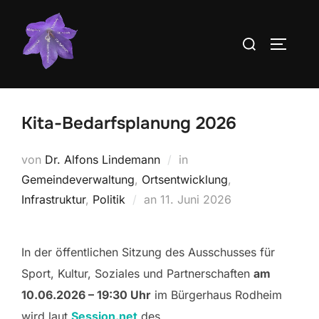
Zum
Inhalt
Suchen
SEITEN
springen
nach:
Kita-Bedarfsplanung 2026
von
Dr. Alfons Lindemann
in
Gemeindeverwaltung
,
Ortsentwicklung
,
Veröffentlicht
Infrastruktur
,
Politik
an
11. Juni 2026
am
In der öffentlichen Sitzung des Ausschusses für
Sport, Kultur, Soziales und Partnerschaften
am
10.06.2026 – 19:30 Uhr
im Bürgerhaus Rodheim
wird laut
Session.net
des