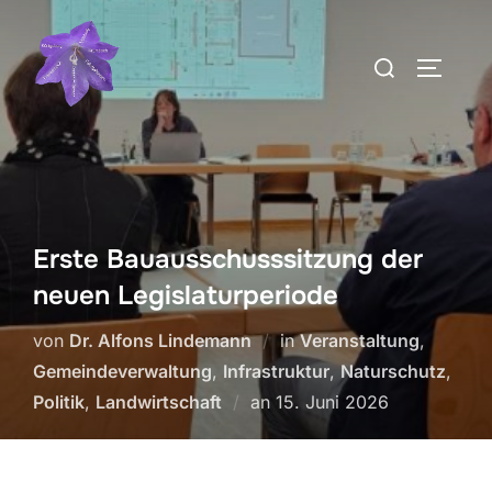
Zum
Inhalt
Suchen
SEITEN
springen
nach:
Erste Bauausschusssitzung der
neuen Legislaturperiode
von
Dr. Alfons Lindemann
in
Veranstaltung
,
Gemeindeverwaltung
,
Infrastruktur
,
Naturschutz
,
Veröffentlicht
Politik
,
Landwirtschaft
an
15. Juni 2026
am