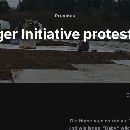
Previous
Previous
r Initiative protes
D
Die Homepage wurde am 15.
und wie jedes “Baby” wächs