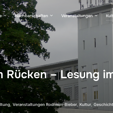
e
Nachbarschaften
Veranstaltungen
Kul
m Rücken – Lesung i
ltung
,
Veranstaltungen Rodheim-Bieber
,
Kultur
,
Geschich