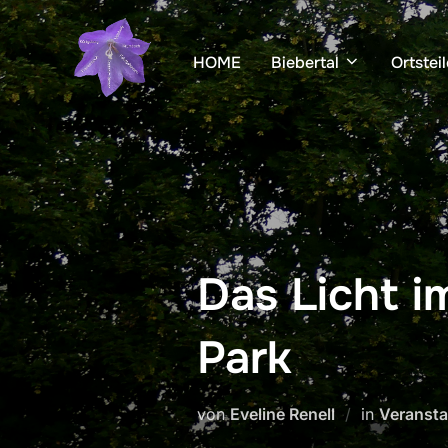
Zum
Inhalt
HOME
Biebertal
Ortsteil
springen
Das Licht i
Park
von
Eveline Renell
in
Veransta