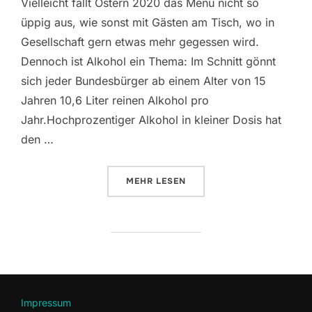
Vielleicht fällt Ostern 2020 das Menü nicht so
üppig aus, wie sonst mit Gästen am Tisch, wo in
Gesellschaft gern etwas mehr gegessen wird.
Dennoch ist Alkohol ein Thema: Im Schnitt gönnt
sich jeder Bundesbürger ab einem Alter von 15
Jahren 10,6 Liter reinen Alkohol pro
Jahr.Hochprozentiger Alkohol in kleiner Dosis hat
den …
ÜBER „EIN SCHNAPS ZUR VERD
MEHR
LESEN
Impressum