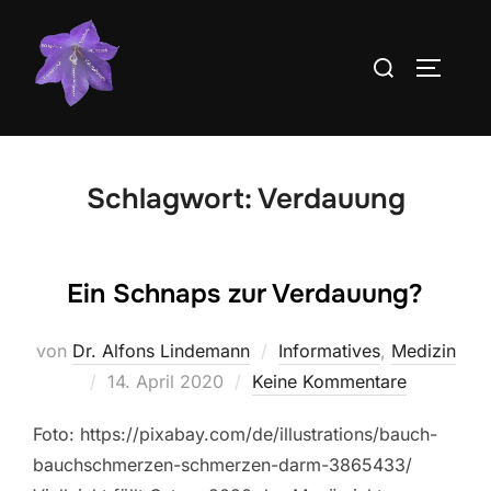
Zum
Inhalt
Suchen
SEITEN
springen
nach:
Schlagwort:
Verdauung
Ein Schnaps zur Verdauung?
von
Dr. Alfons Lindemann
Informatives
,
Medizin
Veröffentlicht
14. April 2020
Keine Kommentare
am
Foto: https://pixabay.com/de/illustrations/bauch-
bauchschmerzen-schmerzen-darm-3865433/