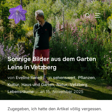
Zum
Inhalt
Suchen
SEITEN
springen
nach:
Sonnige Bilder aus dem Garten
Leins in Vetzberg
von
Eveline Renell
in
sehenswert
,
Pflanzen
,
Kultur
,
Haus und Garten
,
Natur
,
Vetzberg
,
Veröffentlicht
Lebensräume
an
15. November 2025
am
Zugegeben, ich hatte den Artikel völlig vergessen.