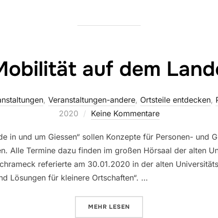
Mobilität auf dem Land
anstaltungen
,
Veranstaltungen-andere
,
Ortsteile entdecken
,
2020
Keine Kommentare
de in und um Giessen“ sollen Konzepte für Personen- und G
n. Alle Termine dazu finden im großen Hörsaal der alten Uni
chrameck referierte am 30.01.2020 in der alten Universitäts
nd Lösungen für kleinere Ortschaften“. …
ÜBER „MOBILITÄT AUF DEM LAN
MEHR
LESEN