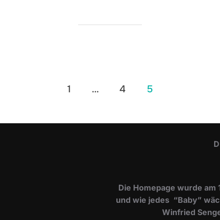
ung
1
…
4
5
D
Die Homepage wurde am 15.
und wie jedes “Baby” wächs
Winfried Senger