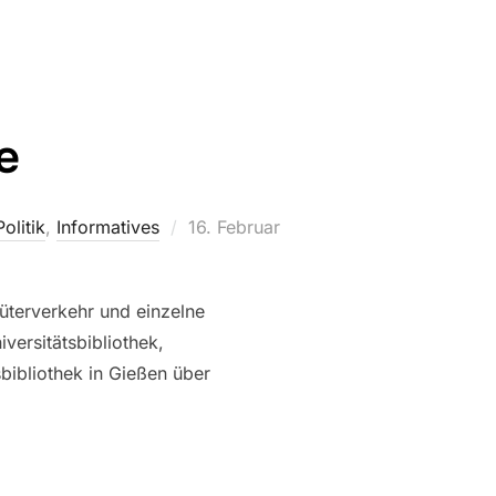
e
Veröffentlicht
Politik
,
Informatives
16. Februar
am
üterverkehr und einzelne
versitätsbibliothek,
bibliothek in Gießen über
DE“