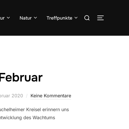
Suchen
tur
Natur
Treffpunkte
SEITENLE
nach:
 Februar
ntlicht
bruar 2020
Keine Kommentare
chelheimer Kreisel erinnern uns
Entwicklung des Wachtums