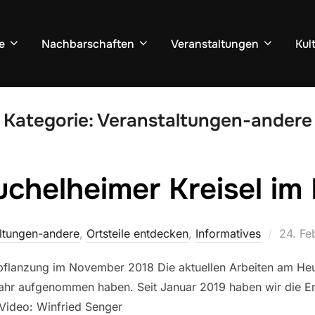
e
Nachbarschaften
Veranstaltungen
Kul
Kategorie:
Veranstaltungen-andere
chelheimer Kreisel im
Veröffe
ltungen-andere
,
Ortsteile entdecken
,
Informatives
24. Fe
am
Bepflanzung im November 2018 Die aktuellen Arbeiten am Heu
 Jahr aufgenommen haben. Seit Januar 2019 haben wir die 
, Video: Winfried Senger