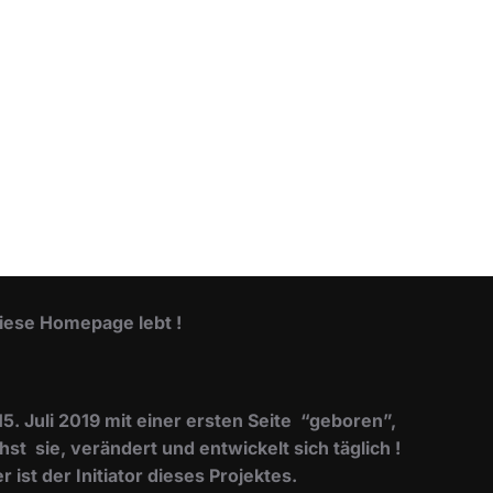
iese Homepage lebt !
 Juli 2019 mit einer ersten Seite “geboren”,
t sie, verändert und entwickelt sich täglich !
 ist der Initiator dieses Projektes.