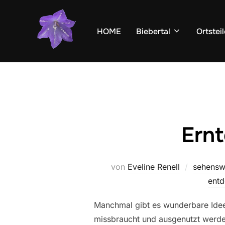
Zum
Inhalt
HOME
Biebertal
Ortsteil
springen
Ernt
von
Eveline Renell
sehensw
ent
Manchmal gibt es wunderbare Ideen
missbraucht und ausgenutzt werden.