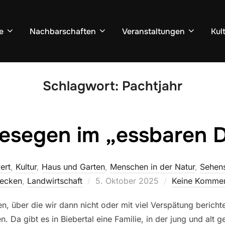
e
Nachbarschaften
Veranstaltungen
Kul
Schlagwort:
Pachtjahr
esegen im „essbaren D
ert
,
Kultur
,
Haus und Garten
,
Menschen in der Natur
,
Sehens
Veröffentlicht
decken
,
Landwirtschaft
5. Oktober 2025
Keine Kommen
am
, über die wir dann nicht oder mit viel Verspätung bericht
 Da gibt es in Biebertal eine Familie, in der jung und alt g