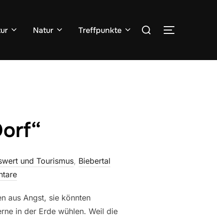
Suchen
tur
Natur
Treffpunkte
SEITENLE
nach:
orf“
wert und Tourismus
,
Biebertal
tare
en aus Angst, sie könnten
erne in der Erde wühlen. Weil die