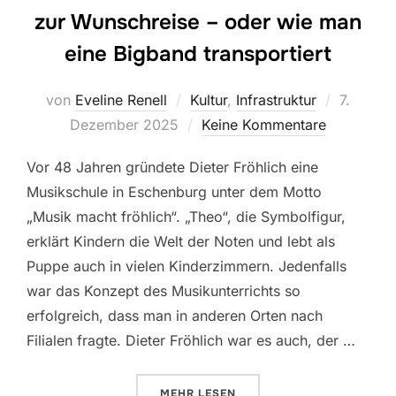
zur Wunschreise – oder wie man
eine Bigband transportiert
Veröffent
von
Eveline Renell
Kultur
,
Infrastruktur
7.
am
Dezember 2025
Keine Kommentare
Vor 48 Jahren gründete Dieter Fröhlich eine
Musikschule in Eschenburg unter dem Motto
„Musik macht fröhlich“. „Theo“, die Symbolfigur,
erklärt Kindern die Welt der Noten und lebt als
Puppe auch in vielen Kinderzimmern. Jedenfalls
war das Konzept des Musikunterrichts so
erfolgreich, dass man in anderen Orten nach
Filialen fragte. Dieter Fröhlich war es auch, der …
ÜBER „THEO TOURS – VOM REIS
MEHR
LESEN