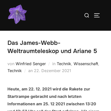
Zum
Inhalt
Suchen
SEITEN
springen
nach:
Das James-Webb-
Weltraumteleskop und Ariane 5
von
Winfried Senger
in
Technik
,
Wissenschaft
,
Veröffentlicht
Technik
an
22. Dezember 2021
am
Heute, am 22. 12. 2021 wird die Rakete zur
Startrampe gebracht und nach letzten
Informationen am 25. 12 2021 zwischen 13:20